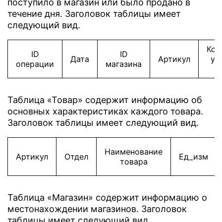
поступило в магазин или было продано в
течение дня. Заголовок таблицы имеет
следующий вид.
Кол
ID
ID
Дата
Артикул
уп
операции
магазина
Таблица «Товар» содержит информацию об
основных характеристиках каждого товара.
Заголовок таблицы имеет следующий вид.
Наименование
Артикул
Отдел
Ед_изм
товара
Таблица «Магазин» содержит информацию о
местонахождении магазинов. Заголовок
таблицы имеет следующий вид.