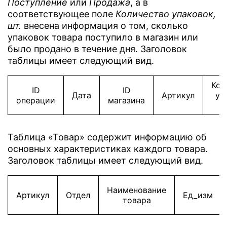
Поступление
или
Продажа
, а в
соответствующее поле
Количество упаковок,
шт.
внесена информация о том, сколько
упаковок товара поступило в магазин или
было продано в течение дня. Заголовок
таблицы имеет следующий вид.
Кол
ID
ID
Дата
Артикул
уп
операции
магазина
Таблица «Товар» содержит информацию об
основных характеристиках каждого товара.
Заголовок таблицы имеет следующий вид.
Наименование
Артикул
Отдел
Ед_изм
товара