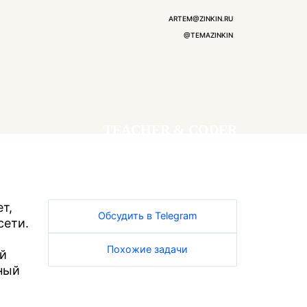
ARTEM@ZINKIN.RU
@TEMAZINKIN
TEACHER & CODER
т,
Обсудить в Telegram
сети.
Похожие задачи
й
ный